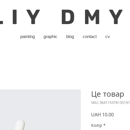
LIY DM
painting
graphic
blog
contact
cv
Це товар
SKU: 364115376135191
Price
UAH 10.00
Колір
*